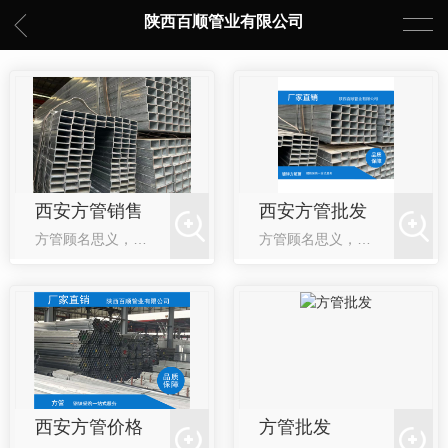
陕西百顺管业有限公司
西安方管销售
西安方管批发
方管顾名思义，它是种方形体的管型，很多种材质的物质都可以形成方管体，它介质于，干什么用，用在什么地方，大多数方管以钢管为多数，经过拆包，平整，卷曲，焊接形成圆管，再由圆管轧制成方形管然后剪切成需要的长...
方管顾名思义，它是种方形体的管型，很多种材质的物质都可以形成方管体，它介质于，干什么用，用在什么地方，大多数方管以钢管为多数，经过拆包，平整，卷曲，焊接形成圆管，再由圆管轧制成方形管然后剪切成需要的长...
西安方管价格
方管批发