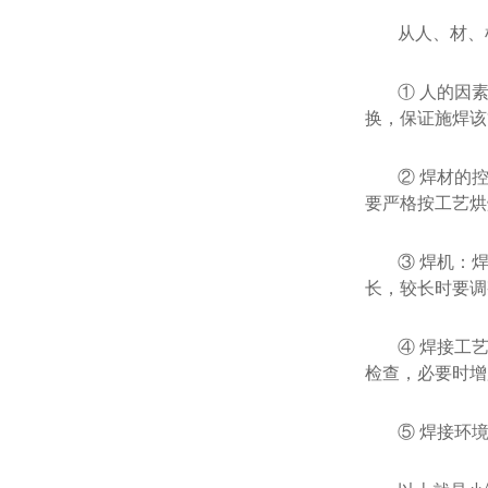
从人、材、
① 人的因
换，保证施焊该
② 焊材的
要严格按工艺烘
③ 焊机：
长，较长时要调
④ 焊接工
检查，必要时增
⑤ 焊接环